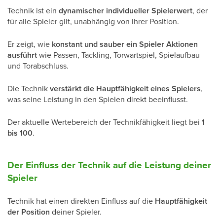
Technik ist ein
dynamischer individueller Spielerwert
, der
für alle Spieler gilt, unabhängig von ihrer Position.
Er zeigt, wie
konstant und sauber ein Spieler Aktionen
ausführt
wie Passen, Tackling, Torwartspiel, Spielaufbau
und Torabschluss.
Die Technik
verstärkt die Hauptfähigkeit eines Spielers
,
was seine Leistung in den Spielen direkt beeinflusst.
Der aktuelle Wertebereich der Technikfähigkeit liegt bei
1
bis 100
.
Der Einfluss der Technik auf die Leistung deiner
Spieler
Technik hat einen direkten Einfluss auf die
Hauptfähigkeit
der Position
deiner Spieler.