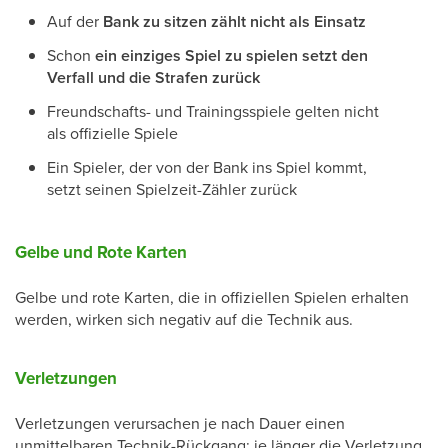
Auf der
Bank zu sitzen zählt nicht als Einsatz
Schon
ein einziges Spiel zu spielen setzt den
Verfall und die Strafen zurück
Freundschafts- und Trainingsspiele gelten nicht
als offizielle Spiele
Ein Spieler, der von der Bank ins Spiel kommt,
setzt seinen Spielzeit-Zähler zurück
Gelbe und Rote Karten
Gelbe und rote Karten, die in offiziellen Spielen erhalten
werden, wirken sich negativ auf die Technik aus.
Verletzungen
Verletzungen verursachen je nach Dauer einen
unmittelbaren Technik-Rückgang; je länger die Verletzung