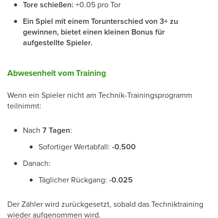
Tore schießen:
+0.05 pro Tor
Ein Spiel mit einem Torunterschied von 3+ zu
gewinnen, bietet einen kleinen Bonus für
aufgestellte Spieler.
Abwesenheit vom Training
Wenn ein Spieler nicht am Technik-Trainingsprogramm
teilnimmt:
Nach
7 Tagen
:
Sofortiger Wertabfall:
-0.500
Danach:
Täglicher Rückgang:
-0.025
Der Zähler wird zurückgesetzt, sobald das Techniktraining
wieder aufgenommen wird.