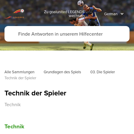
Zu goalunited LEGENDS
wechseln
Alle Sammlungen
Grundlagen des Spiels
03. Die Spieler
Technik der Spieler
Technik der Spieler
Technik
Technik