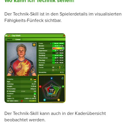
Wo kann ich Technik sehen?
Der Technik-Skill ist in den Spielerdetails im visualisierten
Fähigkeits-Fünfeck sichtbar.
Der Technik-Skill kann auch in der Kaderübersicht
beobachtet werden.