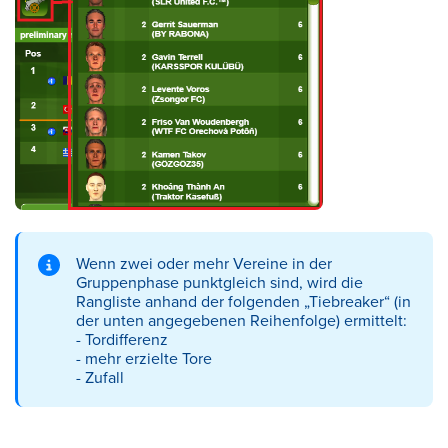
Wenn zwei oder mehr Vereine in der
Gruppenphase punktgleich sind, wird die
Rangliste anhand der folgenden „Tiebreaker“ (in
der unten angegebenen Reihenfolge) ermittelt:
-
Tordifferenz
-
mehr erzielte Tore
-
Zufall