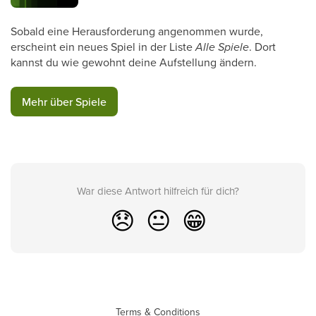
Sobald eine Herausforderung angenommen wurde,
erscheint ein neues Spiel in der Liste
Alle Spiele
. Dort
kannst du wie gewohnt deine Aufstellung ändern.
Mehr über Spiele
War diese Antwort hilfreich für dich?
😞
😐
😁
Terms & Conditions