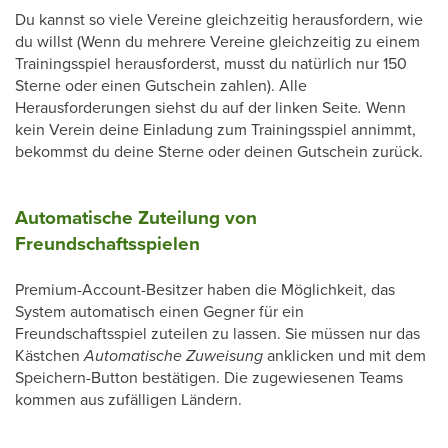
Du kannst so viele Vereine gleichzeitig herausfordern, wie
du willst (Wenn du mehrere Vereine gleichzeitig zu einem
Trainingsspiel herausforderst, musst du natürlich nur 150
Sterne oder einen Gutschein zahlen). Alle
Herausforderungen siehst du auf der linken Seite
.
Wenn
kein Verein deine Einladung zum Trainingsspiel annimmt,
bekommst du deine Sterne oder deinen Gutschein zurück.
Automatische Zuteilung von
Freundschaftsspielen
Premium-Account-Besitzer haben die Möglichkeit, das
System automatisch einen Gegner für ein
Freundschaftsspiel zuteilen zu lassen. Sie müssen nur das
Kästchen
Automatische Zuweisung
anklicken und mit dem
Speichern-Button bestätigen. Die zugewiesenen Teams
kommen aus zufälligen Ländern.