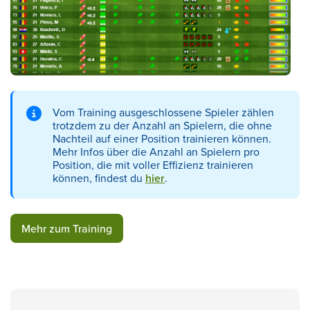
Vom Training ausgeschlossene Spieler zählen
trotzdem zu der Anzahl an Spielern, die ohne
Nachteil auf einer Position trainieren können.
Mehr Infos über die Anzahl an Spielern pro
Position, die mit voller Effizienz trainieren
können, findest du
hier
.
Mehr zum Training