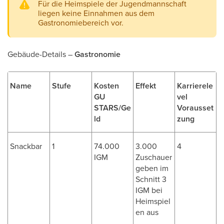
Für die Heimspiele der Jugendmannschaft
liegen keine Einnahmen aus dem
Gastronomiebereich vor.
Gebäude-Details –
Gastronomie
Name
Stufe
Kosten
Effekt
Karrierele
GU
vel
STARS/Ge
Vorausset
ld
zung
Snackbar
1
74.000
3.000
4
IGM
Zuschauer
geben im
Schnitt 3
IGM bei
Heimspiel
en aus