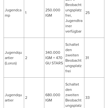
Beobacht
Jugendca
250.000
ungsplatz
1
25
mp
IGM
frei,
Jugendtra
iner
verfügbar
Schaltet
den
Jugendqu
340.000
zweiten
artier
2
IGM + 470
31
Beobacht
(Luxus)
GU STARS
ungsplatz
frei
Schaltet
den
Jugendqu
680.000
zweiten
2
33
artier
IGM
Beobacht
ungsplatz