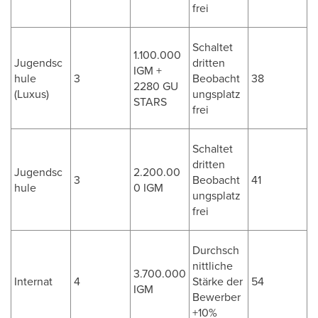
frei
Schaltet
1.100.000
Jugendsc
dritten
IGM +
hule
3
Beobacht
38
2280 GU
(Luxus)
ungsplatz
STARS
frei
Schaltet
dritten
Jugendsc
2.200.00
3
Beobacht
41
hule
0 IGM
ungsplatz
frei
Durchsch
nittliche
3.700.000
Internat
4
Stärke der
54
IGM
Bewerber
+10%