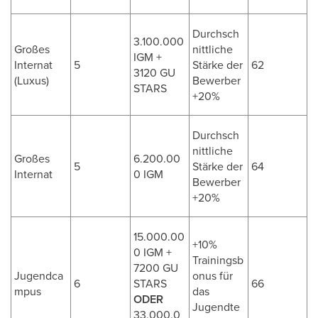
Durchsch
3.100.000
Großes
nittliche
IGM +
Internat
5
Stärke der
62
3120 GU
(Luxus)
Bewerber
STARS
+20%
Durchsch
nittliche
Großes
6.200.00
5
Stärke der
64
Internat
0 IGM
Bewerber
+20%
15.000.00
+10%
0 IGM +
Trainingsb
7200 GU
Jugendca
onus für
6
STARS
66
mpus
das
ODER
Jugendte
33.000.0