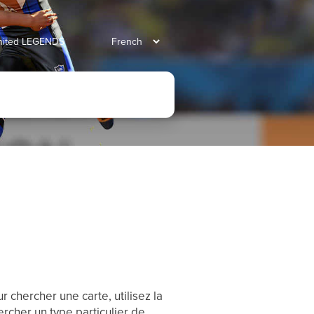
united LEGENDS
r chercher une carte, utilisez la
ercher un type particulier de