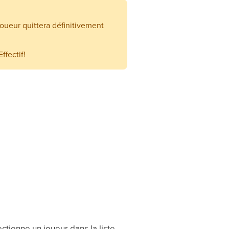
joueur quittera définitivement
ffectif!
ctionne un joueur dans la liste