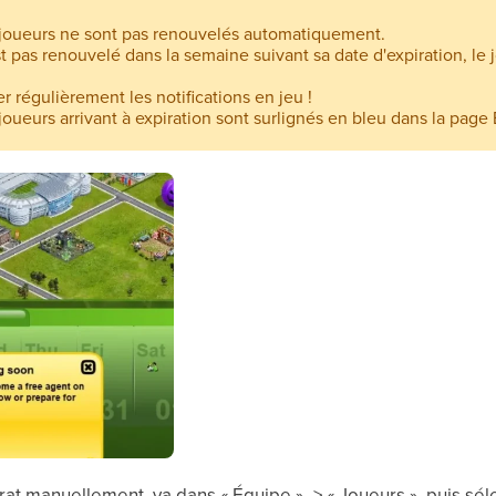
 joueurs ne sont pas renouvelés automatiquement.
st pas renouvelé dans la semaine suivant sa date d'expiration, le 
er régulièrement les notifications en jeu !
joueurs arrivant à expiration sont surlignés en bleu dans la page E
at manuellement, va dans « Équipe » -> « Joueurs », puis séle