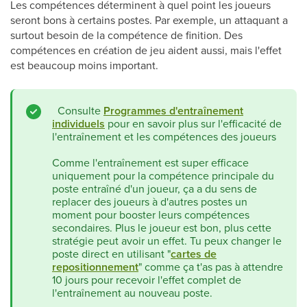
Les compétences déterminent à quel point les joueurs
seront bons à certains postes. Par exemple, un attaquant a
surtout besoin de la compétence de finition. Des
compétences en création de jeu aident aussi, mais l'effet
est beaucoup moins important.
Consulte
Programmes d'entraînement
individuels
pour en savoir plus sur l'efficacité de
l'entraînement et les compétences des joueurs
Comme l'entraînement est super efficace
uniquement pour la compétence principale du
poste entraîné d'un joueur, ça a du sens de
replacer des joueurs à d'autres postes un
moment pour booster leurs compétences
secondaires. Plus le joueur est bon, plus cette
stratégie peut avoir un effet. Tu peux changer le
poste direct en utilisant "
cartes de
repositionnement
" comme ça t'as pas à attendre
10 jours pour recevoir l'effet complet de
l'entraînement au nouveau poste.