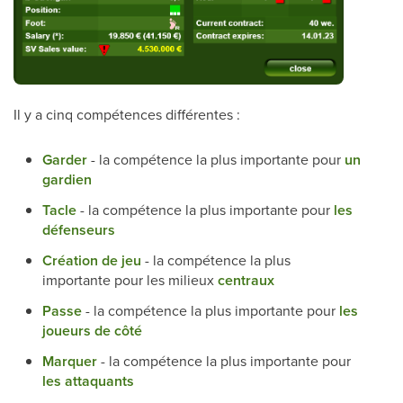
Il y a cinq compétences différentes :
Garder
- la compétence la plus importante pour
un
gardien
Tacle
- la compétence la plus importante pour
les
défenseurs
Création de jeu
- la compétence la plus
importante pour les milieux
centraux
Passe
- la compétence la plus importante pour
les
joueurs de côté
Marquer
- la compétence la plus importante pour
les attaquants