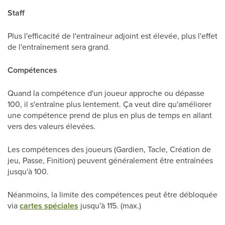
Staff
Plus l'efficacité de l'entraîneur adjoint est élevée, plus l'effet
de l'entraînement sera grand.
Compétences
Quand la compétence d'un joueur approche ou dépasse
100, il s'entraîne plus lentement. Ça veut dire qu'améliorer
une compétence prend de plus en plus de temps en allant
vers des valeurs élevées.
Les compétences des joueurs (Gardien, Tacle, Création de
jeu, Passe, Finition) peuvent généralement être entraînées
jusqu'à 100.
Néanmoins, la limite des compétences peut être débloquée
via
cartes spéciales
jusqu'à 115. (max.)