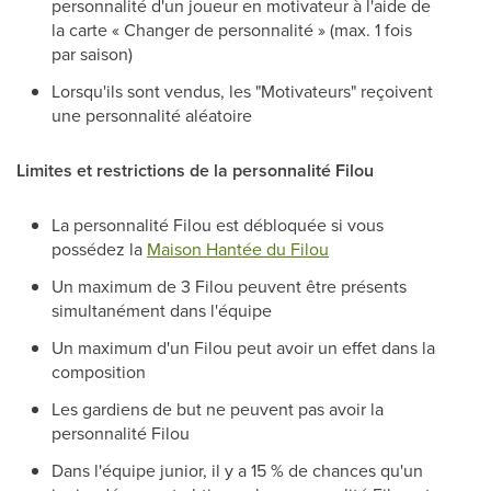
personnalité d'un joueur en motivateur à l'aide de
la carte « Changer de personnalité » (max. 1 fois
par saison)
Lorsqu'ils sont vendus, les "Motivateurs" reçoivent
une personnalité aléatoire
Limites et restrictions de la personnalité Filou
La personnalité Filou est débloquée si vous
possédez la
Maison Hantée du Filou
Un maximum de 3 Filou peuvent être présents
simultanément dans l'équipe
Un maximum d'un Filou peut avoir un effet dans la
composition
Les gardiens de but ne peuvent pas avoir la
personnalité Filou
Dans l'équipe junior, il y a 15 % de chances qu'un