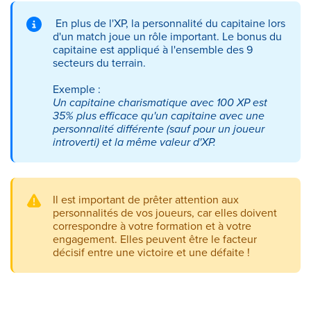
En plus de l'XP, la personnalité du capitaine lors
d'un match joue un rôle important. Le bonus du
capitaine est appliqué à l'ensemble des 9
secteurs du terrain.
Exemple :
Un capitaine charismatique avec 100 XP est
35% plus efficace qu'un capitaine avec une
personnalité différente (sauf pour un joueur
introverti) et la même valeur d'XP.
Il est important de prêter attention aux
personnalités de vos joueurs, car elles doivent
correspondre à votre formation et à votre
engagement. Elles peuvent être le facteur
décisif entre une victoire et une défaite !