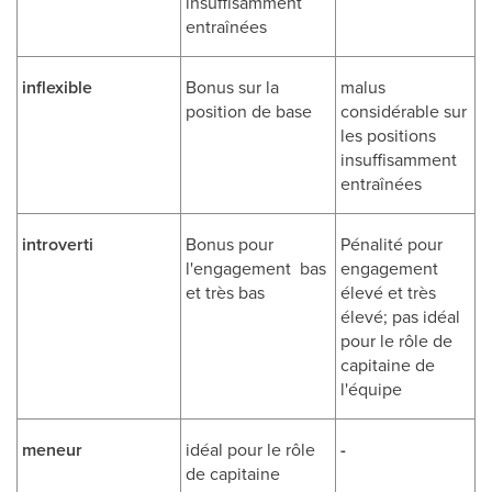
insuffisamment
entraînées
inflexible
Bonus sur la
malus
position de base
considérable sur
les positions
insuffisamment
entraînées
introverti
Bonus pour
Pénalité pour
l'engagement bas
engagement
et très bas
élevé et très
élevé; pas idéal
pour le rôle de
capitaine de
l'équipe
meneur
idéal pour le rôle
-
de capitaine