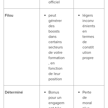
officiel
Filou
peut
légers
générer
inconv
des
énients
boosts
en
dans
termes
certains
de
secteurs
constit
de votre
ution
formation
propre
, en
fonction
de leur
position
Déterminé
Bonus
Perte
pour un
de
engagem
moral