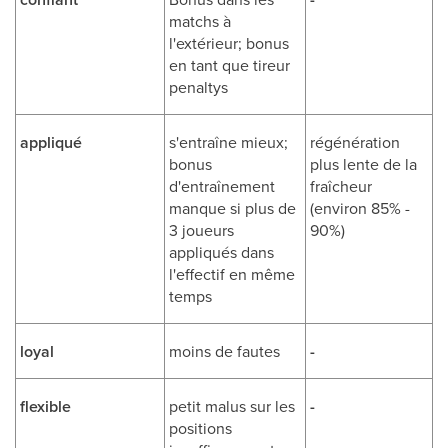
matchs à
l'extérieur; bonus
en tant que tireur
penaltys
appliqué
s'entraîne mieux;
régénération
bonus
plus lente de la
d'entraînement
fraîcheur
manque si plus de
(environ 85% -
3 joueurs
90%)
appliqués dans
l'effectif en même
temps
loyal
moins de fautes
-
flexible
petit malus sur les
-
positions