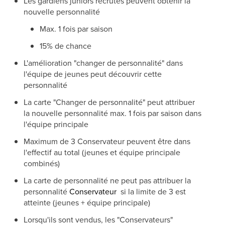
Les gardiens juniors recrutés peuvent obtenir la
nouvelle personnalité
Max. 1 fois par saison
15% de chance
L'amélioration "changer de personnalité" dans
l'équipe de jeunes peut découvrir cette
personnalité
La carte "Changer de personnalité" peut attribuer
la nouvelle personnalité max. 1 fois par saison dans
l'équipe principale
Maximum de 3 Conservateur peuvent être dans
l'effectif au total (jeunes et équipe principale
combinés)
La carte de personnalité ne peut pas attribuer la
personnalité
Conservateur
si la limite de 3 est
atteinte (jeunes + équipe principale)
Lorsqu'ils sont vendus, les "Conservateurs"