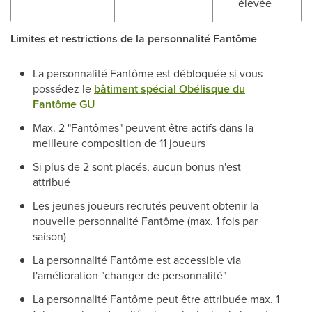
élevée
Limites et restrictions de la personnalité Fantôme
La personnalité Fantôme est débloquée si vous
possédez le
bâtiment spécial Obélisque du
Fantôme GU
Max. 2 "Fantômes" peuvent être actifs dans la
meilleure composition de 11 joueurs
Si plus de 2 sont placés, aucun bonus n'est
attribué
Les jeunes joueurs recrutés peuvent obtenir la
nouvelle personnalité Fantôme (max. 1 fois par
saison)
La personnalité Fantôme est accessible via
l'amélioration "changer de personnalité"
La personnalité Fantôme peut être attribuée max. 1