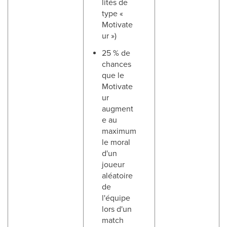
lités de
type «
Motivate
ur »)
25 % de
chances
que le
Motivate
ur
augment
e au
maximum
le moral
d'un
joueur
aléatoire
de
l'équipe
lors d'un
match