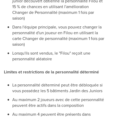
junior découvert obtienne la personnalité Filou et
15 % de chances en utilisant l'amélioration
Changer de Personnalité (maximum 1 fois par
saison)
Dans l'équipe principale, vous pouvez changer la
personnalité d'un joueur en Filou en utilisant la
carte Changer de personnalité (maximum 1 fois par
saison)
Lorsqu'ils sont vendus, le "Filou" reçoit une
personnalité aléatoire
Limites et restrictions de la personnalité déterminé
La personnalité déterminé peut être débloquée si
vous possédez les 5 bâtiments Jardin des Juniors
Au maximum 2 joueurs avec de cette personnalité
peuvent être actifs dans la composition
Au maximum 4 peuvent être présents dans