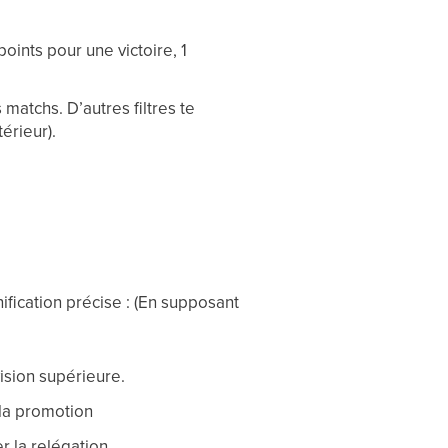
oints pour une victoire, 1
matchs. D’autres filtres te
érieur).
ification précise : (En supposant
ision supérieure.
 la promotion
r la relégation.