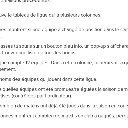
s 2 saisons précédentes
ve le tableau de ligue qui a plusieurs colonnes.
hes montrent si une équipe a changé de position dans le cla
.
passes ta souris sur un bouton bleu info, un pop-up s'affichera
 trouver une liste de tous les bonus.
gue compte 12 équipes. Dans cette colonne, tu peux voir à q
ssement.
 noms des équipes qui jouent dans cette ligue.
ois quelles équipes ont été promues/reléguées la saison dern
tives (contrôlées par l’ordinateur).
ombien de matchs ont déjà été joués dans la saison en cour
olonnes montrent combien de matchs un club a gagnés, perdus