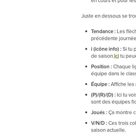
en cours et pour le
Juste en dessous se trou
Tendance :
Les flèc
précédente journée
i (icône info) :
Si tu 
de saison.
Ici
tu peux
Position :
Chaque li
équipe dans le cla
Équipe :
Affiche les
(P)/(R)/(D) :
Ici tu v
sont des équipes fic
Joués :
Ça montre c
V/N/D :
Ces trois c
saison actuelle.