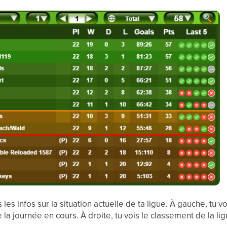
s les infos sur la situation actuelle de ta ligue. À gauche, tu 
 la journée en cours. À droite, tu vois le classement de la 