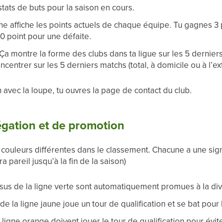
s stats de buts pour la saison en cours.
e affiche les points actuels de chaque équipe. Tu gagnes 3 p
 0 point pour une défaite.
Ça montre la forme des clubs dans ta ligue sur les 5 derniers 
centrer sur les 5 derniers matchs (total, à domicile ou à l’ext
n avec la loupe, tu ouvres la page de contact du club.
égation et de promotion
de couleurs différentes dans le classement. Chacune a une sign
 pareil jusqu’à la fin de la saison)
us de la ligne verte sont automatiquement promues à la div
e la ligne jaune joue un tour de qualification et se bat pour
ligne orange doivent jouer le tour de qualification pour évite