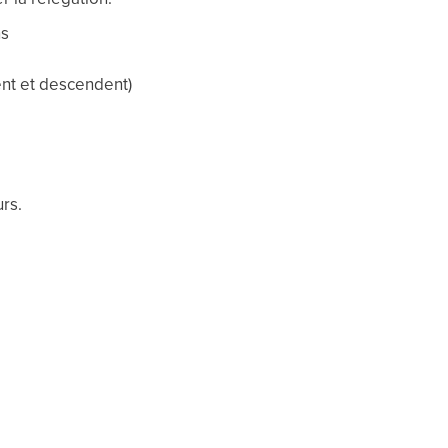
ns
tent et descendent)
urs.