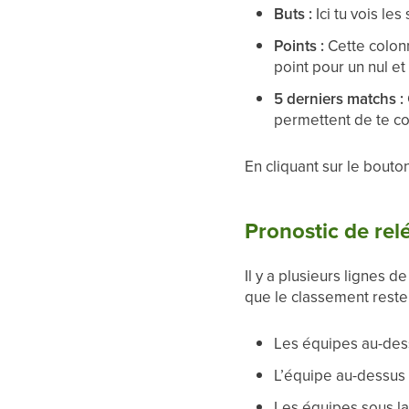
Buts :
Ici tu vois le
Points :
Cette colonn
point pour un nul et
5 derniers matchs :
permettent de te con
En cliquant sur le bouto
Pronostic de rel
Il y a plusieurs lignes 
que le classement restera
Les équipes au-dess
L’équipe au-dessus d
Les équipes sous la 