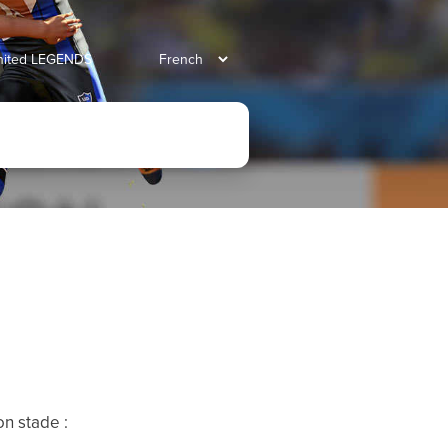
united LEGENDS
on stade :