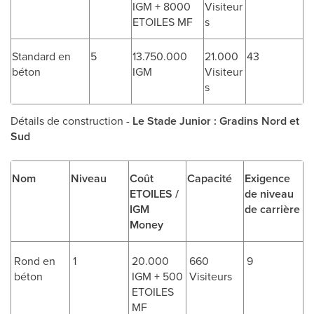
IGM + 8000
Visiteur
ETOILES MF
s
Standard en
5
13.750.000
21.000
43
béton
IGM
Visiteur
s
Détails de construction -
Le Stade Junior : Gradins Nord et
Sud
Nom
Niveau
Coût
Capacité
Exigence
ETOILES /
de niveau
IGM
de carrière
Money
Rond en
1
20.000
660
9
béton
IGM + 500
Visiteurs
ETOILES
MF