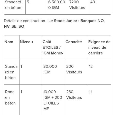
Standard
5
6.500.00
7200
43
en béton
0 IGM
Visiteurs
Détails de construction -
Le Stade Junior : Banques NO,
NV, SE, SO
Nom
Niveau
Coût
Capacité
Exigence de
ETOILES /
niveau de
IGM Money
carrière
Standa
1
30.000
200
12
rd en
IGM
Visiteurs
béton
Rond
1
10.000
260
11
en
IGM + 200
Visiteurs
béton
ETOILES
MF