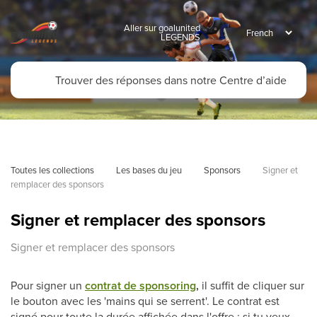
Aller sur goalunited
LEGENDS
Toutes les collections
Les bases du jeu
Sponsors
Signer et 
remplacer des sponsors
Signer et remplacer des sponsors
Signer et remplacer des sponsors
Pour signer un
contrat de sponsoring
,
il suffit de cliquer sur
le bouton avec les 'mains qui se serrent'. Le contrat est
signé pour toute la durée affichée dans l'offre ; si tu veux