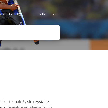
united LEGENDS
 kartę, należy skorzystać z
węzić wyniki wyszukiwania lub