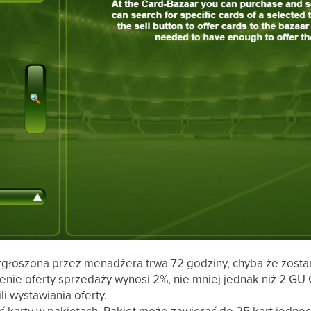
zgłoszona przez menadżera trwa 72 godziny, chyba że zosta
enie oferty sprzedaży wynosi 2%, nie mniej jednak niż 2 GU 
i wystawiania oferty.
 karty w pakietach. Pakiet może zawierać do 25 kart jedno