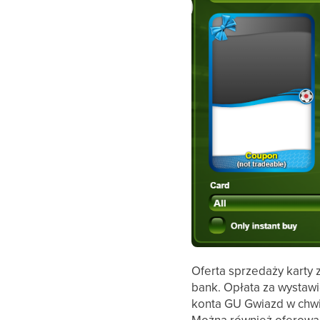
Oferta sprzedaży karty 
bank. Opłata za wystawi
konta GU Gwiazd w chwil
Można również oferować