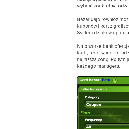
wybrać konkretny rodzaj 
Bazar daje również możl
kuponów i kart z grati
System działa w oparciu
Na bazarze bank oferuj
kartę tego samego rodz
najniższą cenę. Po tym 
każdego managera.