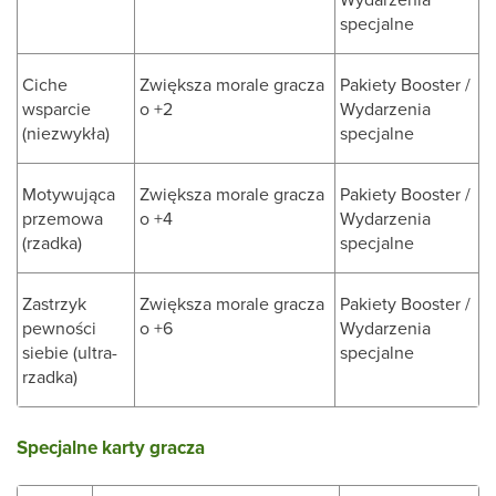
specjalne
Ciche
Zwiększa morale gracza
Pakiety Booster /
wsparcie
o +2
Wydarzenia
(niezwykła)
specjalne
Motywująca
Zwiększa morale gracza
Pakiety Booster /
przemowa
o +4
Wydarzenia
(rzadka)
specjalne
Zastrzyk
Zwiększa morale gracza
Pakiety Booster /
pewności
o +6
Wydarzenia
siebie (ultra-
specjalne
rzadka)
Specjalne karty gracza