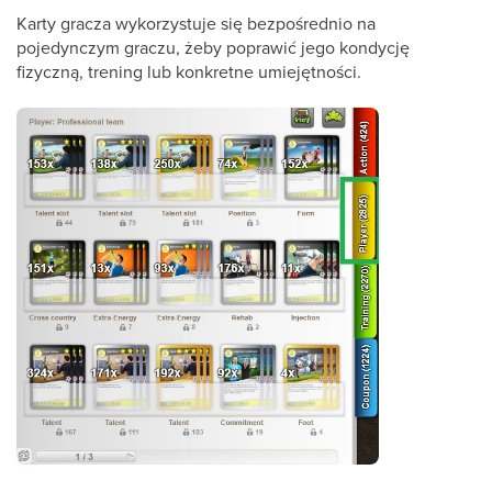
Karty gracza wykorzystuje się bezpośrednio na
pojedynczym graczu, żeby poprawić jego kondycję
fizyczną, trening lub konkretne umiejętności.