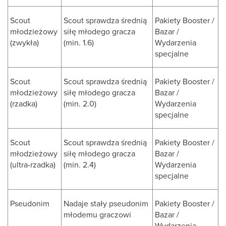
Scout
Scout sprawdza średnią
Pakiety Booster /
młodzieżowy
siłę młodego gracza
Bazar /
(zwykła)
(min. 1.6)
Wydarzenia
specjalne
Scout
Scout sprawdza średnią
Pakiety Booster /
młodzieżowy
siłę młodego gracza
Bazar /
(rzadka)
(min. 2.0)
Wydarzenia
specjalne
Scout
Scout sprawdza średnią
Pakiety Booster /
młodzieżowy
siłę młodego gracza
Bazar /
(ultra-rzadka)
(min. 2.4)
Wydarzenia
specjalne
Pseudonim
Nadaje stały pseudonim
Pakiety Booster /
młodemu graczowi
Bazar /
Wydarzenia