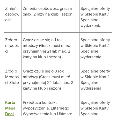
Zmień
Zmienia osobowość gracza
Specjalne oferty
osobow
(max. 2 razy na klub i sezon)
w Sklepie Kart /
ość
Specjalne
wydarzenia
Źródło
Gracz czuje się o 1 rok
Specjalne oferty
młodoś
młodszy (Gracz musi mieć
w Sklepie Kart /
ci
przynajmniej 21 lat; max. 2
Specjalne
karty na klub i sezon)
wydarzenia
Źródło
Gracz czuje się o 3 rok
Specjalne oferty
Młodoś
młodszy (Gracz musi mieć
w Sklepie Kart /
ci Złote
przynajmniej 24 lata; max. 2
Specjalne
karty na klub i sezon)
wydarzenia
Karta
Przedłuża kontrakt
Specjalne oferty
Mega
wypożyczenia, Elitarnego
w Sklepie Kart /
Deal
Wypożyczenia lub Ultimate
Specjalne