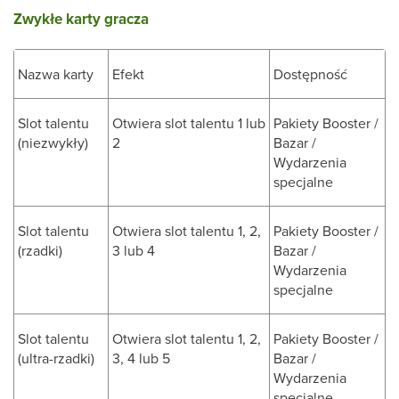
Zwykłe karty gracza
Nazwa karty
Efekt
Dostępność
Slot talentu
Otwiera slot talentu 1 lub
Pakiety Booster /
(niezwykły)
2
Bazar /
Wydarzenia
specjalne
Slot talentu
Otwiera slot talentu 1, 2,
Pakiety Booster /
(rzadki)
3 lub 4
Bazar /
Wydarzenia
specjalne
Slot talentu
Otwiera slot talentu 1, 2,
Pakiety Booster /
(ultra-rzadki)
3, 4 lub 5
Bazar /
Wydarzenia
specjalne