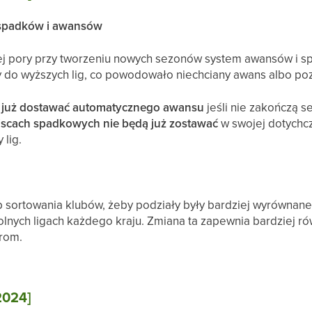
a spadków i awansów
tej pory przy tworzeniu nowych sezonów system awansów i 
 do wyższych lig, co powodowało niechciany awans albo pozo
ą już dostawać automatycznego awansu
jeśli nie zakończą 
ejscach spadkowych
nie będą już zostawać
w swojej dotychcz
 lig.
sortowania klubów, żeby podziały były bardziej wyrównane 
olnych ligach każdego kraju. Zmiana ta zapewnia bardziej r
rom.
.2024]