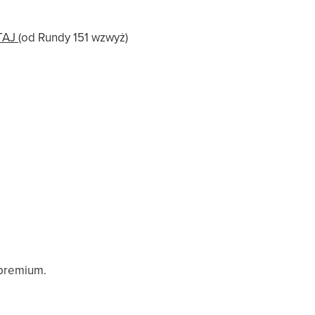
TAJ
(od Rundy 151 wzwyż)
 premium.