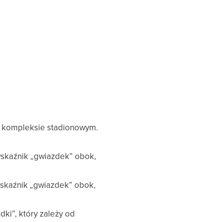
 kompleksie stadionowym.
 wskaźnik „gwiazdek” obok,
wskaźnik „gwiazdek” obok,
i”, który zależy od