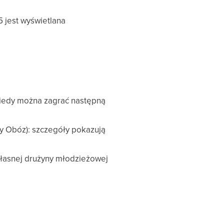
5 jest wyświetlana
 kiedy można zagrać następną
wy Obóz): szczegóły pokazują
własnej drużyny młodzieżowej