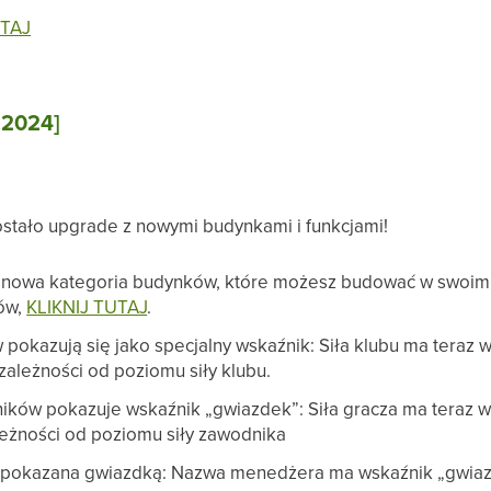
TAJ
.2024]
tało upgrade z nowymi budynkami i funkcjami!
 nowa kategoria budynków, które możesz budować w swoim
ów,
KLIKNIJ TUTAJ
.
w pokazują się jako specjalny wskaźnik: Siła klubu ma teraz
 zależności od poziomu siły klubu.
ników pokazuje wskaźnik „gwiazdek”: Siła gracza ma teraz 
ależności od poziomu siły zawodnika
pokazana gwiazdką: Nazwa menedżera ma wskaźnik „gwiazdk