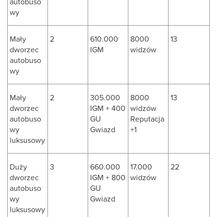
autobuso
wy
Mały
2
610.000
8000
13
dworzec
IGM
widzów
autobuso
wy
Mały
2
305.000
8000
13
dworzec
IGM + 400
widzów
autobuso
GU
Reputacja
wy
Gwiazd
+1
luksusowy
Duży
3
660.000
17.000
22
dworzec
IGM + 800
widzów
autobuso
GU
wy
Gwiazd
luksusowy