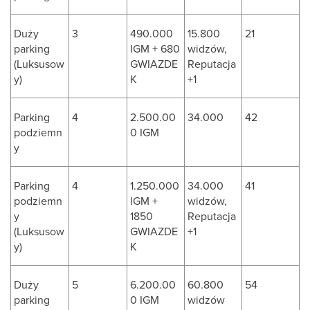
Duży
3
490.000
15.800
21
parking
IGM + 680
widzów,
(Luksusow
GWIAZDE
Reputacja
y)
K
+1
Parking
4
2.500.00
34.000
42
podziemn
0 IGM
y
Parking
4
1.250.000
34.000
41
podziemn
IGM +
widzów,
y
1850
Reputacja
(Luksusow
GWIAZDE
+1
y)
K
Duży
5
6.200.00
60.800
54
parking
0 IGM
widzów