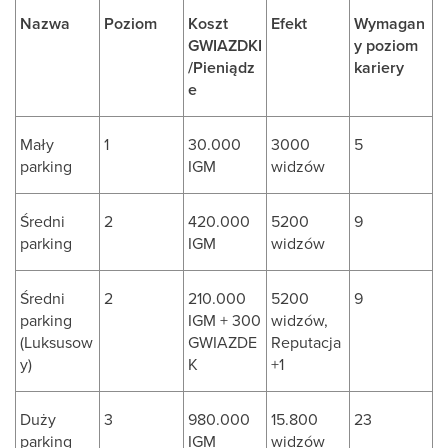
Nazwa
Poziom
Koszt
Efekt
Wymagan
GWIAZDKI
y poziom
/Pieniądz
kariery
e
Mały
1
30.000
3000
5
parking
IGM
widzów
Średni
2
420.000
5200
9
parking
IGM
widzów
Średni
2
210.000
5200
9
parking
IGM + 300
widzów,
(Luksusow
GWIAZDE
Reputacja
y)
K
+1
Duży
3
980.000
15.800
23
parking
IGM
widzów