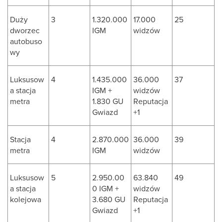
Duży
3
1.320.000
17.000
25
dworzec
IGM
widzów
autobuso
wy
Luksusow
4
1.435.000
36.000
37
a stacja
IGM +
widzów
metra
1.830 GU
Reputacja
Gwiazd
+1
Stacja
4
2.870.000
36.000
39
metra
IGM
widzów
Luksusow
5
2.950.00
63.840
49
a stacja
0 IGM +
widzów
kolejowa
3.680 GU
Reputacja
Gwiazd
+1