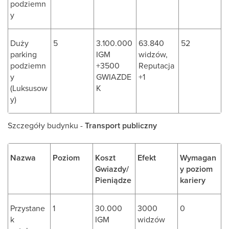
podziemn
y
Duży
5
3.100.000
63.840
52
parking
IGM
widzów,
podziemn
+3500
Reputacja
y
GWIAZDE
+1
(Luksusow
K
y)
Szczegóły budynku -
Transport publiczny
Nazwa
Poziom
Koszt
Efekt
Wymagan
Gwiazdy/
y poziom
Pieniądze
kariery
Przystane
1
30.000
3000
0
k
IGM
widzów