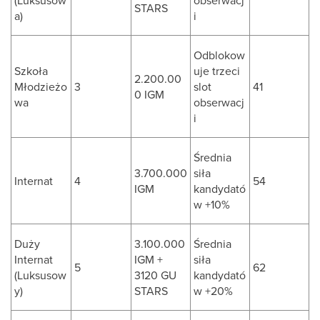
(Luksusow
obserwacj
STARS
a)
i
Odblokow
Szkoła
uje trzeci
2.200.00
Młodzieżo
3
slot
41
0 IGM
wa
obserwacj
i
Średnia
3.700.000
siła
Internat
4
54
IGM
kandydató
w +10%
Duży
3.100.000
Średnia
Internat
IGM +
siła
5
62
(Luksusow
3120 GU
kandydató
y)
STARS
w +20%