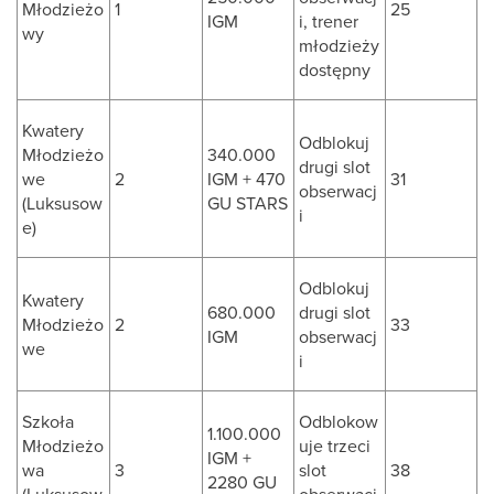
Młodzieżo
1
25
IGM
i, trener
wy
młodzieży
dostępny
Kwatery
Odblokuj
Młodzieżo
340.000
drugi slot
we
2
IGM + 470
31
obserwacj
(Luksusow
GU STARS
i
e)
Odblokuj
Kwatery
680.000
drugi slot
Młodzieżo
2
33
IGM
obserwacj
we
i
Szkoła
Odblokow
1.100.000
Młodzieżo
uje trzeci
IGM +
wa
3
slot
38
2280 GU