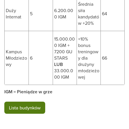
Średnia
Duży
6.200.00
siła
5
64
Internat
0 IGM
kandydató
w +20%
15.000.00
+10%
0 IGM +
bonus
Kampus
7200 GU
treningow
Młodzieżo
6
STARS
y dla
66
wy
LUB
drużyny
33.000.0
młodzieżo
00 IGM
wej
IGM = Pieniądze w grze
Lista budynków