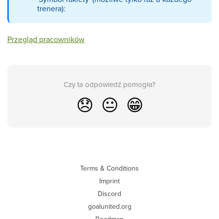
trenera):
Przegląd pracowników
Czy ta odpowiedź pomogła?
😞
😐
😁
Terms & Conditions
Imprint
Discord
goalunited.org