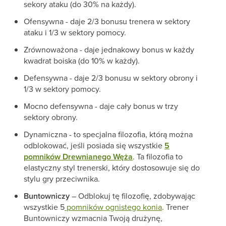
sekory ataku (do 30% na każdy).
Ofensywna - daje 2/3 bonusu trenera w sektory
ataku i 1/3 w sektory pomocy.
Zrównoważona - daje jednakowy bonus w każdy
kwadrat boiska (do 10% w każdy).
Defensywna - daje 2/3 bonusu w sektory obrony i
1/3 w sektory pomocy.
Mocno defensywna - daje cały bonus w trzy
sektory obrony.
Dynamiczna - to specjalna filozofia, którą można
odblokować, jeśli posiada się wszystkie
5
pomników Drewnianego Węża
. Ta filozofia to
elastyczny styl trenerski, który dostosowuje się do
stylu gry przeciwnika.
Buntowniczy
– Odblokuj tę filozofię, zdobywając
wszystkie 5
pomników ognistego konia
. Trener
Buntowniczy wzmacnia Twoją drużynę,