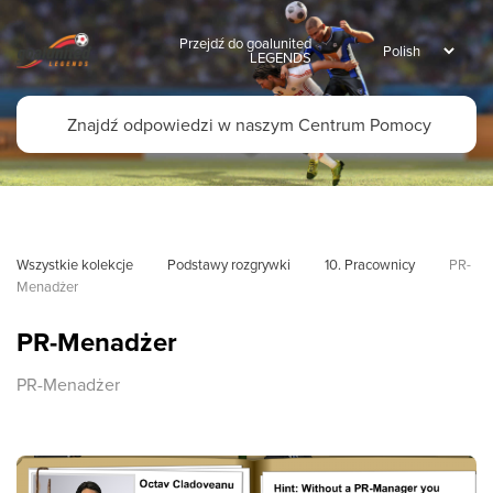
Przejdź do goalunited
LEGENDS
Wszystkie kolekcje
Podstawy rozgrywki
10. Pracownicy
PR-
Menadżer
PR-Menadżer
PR-Menadżer