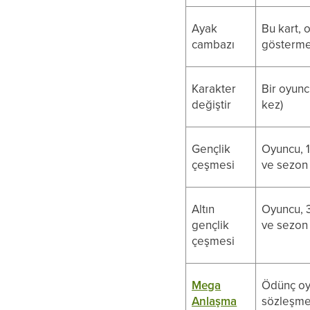
Ayak
Bu kart, 
cambazı
göstermes
Karakter
Bir oyunc
değiştir
kez)
Gençlik
Oyuncu, 1
çeşmesi
ve sezon 
Altın
Oyuncu, 3
gençlik
ve sezon 
çeşmesi
Mega
Ödünç oy
Anlaşma
sözleşmes