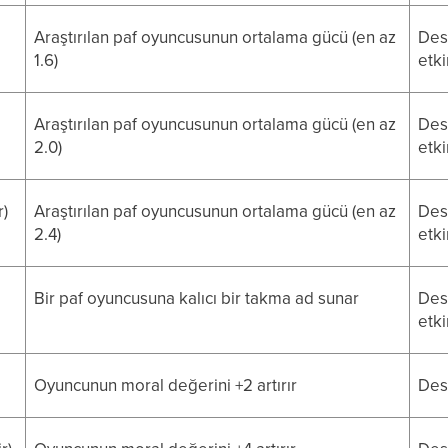
Araştırılan paf oyuncusunun ortalama gücü (en az
Dest
1.6)
etki
Araştırılan paf oyuncusunun ortalama gücü (en az
Dest
2.0)
etki
r)
Araştırılan paf oyuncusunun ortalama gücü (en az
Dest
2.4)
etki
Bir paf oyuncusuna kalıcı bir takma ad sunar
Dest
etki
Oyuncunun moral değerini +2 artırır
Dest