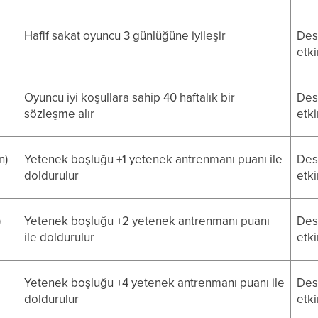
Hafif sakat oyuncu 3 günlüğüne iyileşir
Dest
etki
Oyuncu iyi koşullara sahip 40 haftalık bir
Dest
sözleşme alır
etki
n)
Yetenek boşluğu +1 yetenek antrenmanı puanı ile
Dest
doldurulur
etki
)
Yetenek boşluğu +2 yetenek antrenmanı puanı
Dest
ile doldurulur
etki
Yetenek boşluğu +4 yetenek antrenmanı puanı ile
Dest
doldurulur
etki