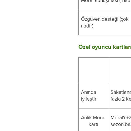
Moral Konuşması (rnadi
Özgüven desteği (çok
nadir)
Özel oyuncu kartlar
Anında
Sakatlana
iyileştir
fazla 2 k
Anlık Moral
Moral'i +
kartı
sezon baş