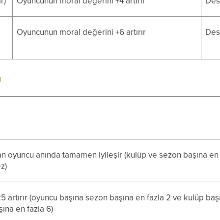
r)
Oyuncunun moral değerini +4 artırır
Dest
Oyuncunun moral değerini +6 artırır
Dest
ı
n oyuncu anında tamamen iyileşir (kulüp ve sezon başına en
ez)
25 artırır (oyuncu başına sezon başına en fazla 2 ve kulüp baş
ına en fazla 6)