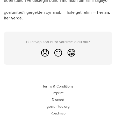
eden tutkun ve desteğin bunun mümkün olmasını sağlıyor.
goalunited’i gerçekten oynanabilir hale getirelim —
her an,
her yerde.
Bu cevap sorunuza yardımcı oldu mu?
😞
😐
😁
Terms & Conditions
Imprint
Discord
goalunited.org
Roadmap