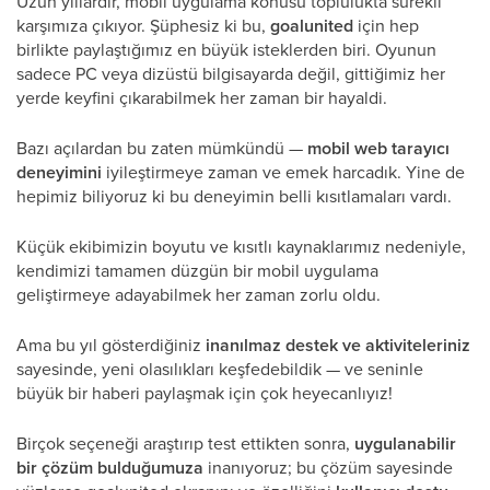
Uzun yıllardır, mobil uygulama konusu toplulukta sürekli
karşımıza çıkıyor. Şüphesiz ki bu,
goalunited
için hep
birlikte paylaştığımız en büyük isteklerden biri. Oyunun
sadece PC veya dizüstü bilgisayarda değil, gittiğimiz her
yerde keyfini çıkarabilmek her zaman bir hayaldi.
Bazı açılardan bu zaten mümkündü —
mobil web tarayıcı
deneyimini
iyileştirmeye zaman ve emek harcadık. Yine de
hepimiz biliyoruz ki bu deneyimin belli kısıtlamaları vardı.
Küçük ekibimizin boyutu ve kısıtlı kaynaklarımız nedeniyle,
kendimizi tamamen düzgün bir mobil uygulama
geliştirmeye adayabilmek her zaman zorlu oldu.
Ama bu yıl gösterdiğiniz
inanılmaz destek ve aktiviteleriniz
sayesinde, yeni olasılıkları keşfedebildik — ve seninle
büyük bir haberi paylaşmak için çok heyecanlıyız!
Birçok seçeneği araştırıp test ettikten sonra,
uygulanabilir
bir çözüm bulduğumuza
inanıyoruz; bu çözüm sayesinde