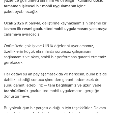
yüzlerce goalunited ekranını ve özelliğini
kullanıcı dostu,
tamamen işlevsel bir mobil uygulamanın
içine
paketleyebileceğiz.
Ocak 2026
itibarıyla, geliştirme kaynaklarımızın önemli bir
kısmını
ilk
resmi goalunited mobil uygulamasını
yaratmaya
çalışmaya ayıracağız.
Önümüzde çok iş var: UI/UX öğelerini uyarlamamız,
özelliklerin küçük ekranlarda sorunsuz çalışmasını
sağlamamız ve akıcı, stabil bir performans garanti etmemiz
gerekecek.
Her detayı şu an paylaşamasak da ve herkesin, buna biz de
dahiliz, istediği sonucu şimdiden garanti edemesek de,
şunu garanti edebiliriz —
tam bağlılığımız ve uzun vadeli
taahhüdümüz
goalunited mobil uygulamasını gerçeğe
dönüştürmeye.
Bu yolculuğun bir parçası olduğun için teşekkürler. Devam