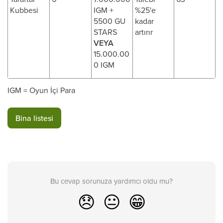
Kubbesi
IGM +
%25'e
5500 GU
kadar
STARS
artırır
VEYA
15.000.00
0 IGM
IGM = Oyun İçi Para
Bina listesi
Bu cevap sorunuza yardımcı oldu mu?
😞
😐
😁