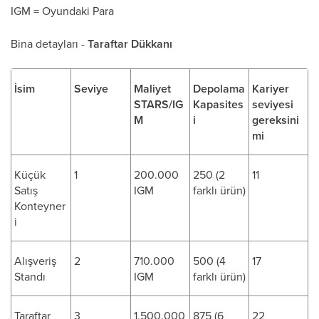
IGM = Oyundaki Para
Bina detayları -
Taraftar Dükkanı
İsim
Seviye
Maliyet
Depolama
Kariyer
STARS/IG
Kapasites
seviyesi
M
i
gereksini
mi
Küçük
1
200.000
250 (2
11
Satış
IGM
farklı ürün)
Konteyner
i
Alışveriş
2
710.000
500 (4
17
Standı
IGM
farklı ürün)
Taraftar
3
1.500.000
875 (6
22