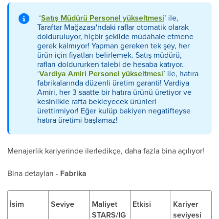
‘
Satış Müdürü Personel yükseltmesi
’ ile,
Taraftar Mağazası'ndaki raflar otomatik olarak
dolduruluyor, hiçbir şekilde müdahale etmene
gerek kalmıyor! Yapman gereken tek şey, her
ürün için fiyatları belirlemek. Satış müdürü,
rafları doldururken talebi de hesaba katıyor.
‘
Vardiya Amiri Personel yükseltmesi
’ ile, hatıra
fabrikalarında düzenli üretim garanti!
Vardiya
Amir
i, her 3 saatte bir hatıra ürünü üretiyor ve
kesinlikle rafta bekleyecek ürünleri
ürettirmiyor! Eğer kulüp bakiyen negatifteyse
hatıra üretimi başlamaz!
Menajerlik kariyerinde ilerledikçe, daha fazla bina açılıyor!
Bina detayları -
Fabrika
İsim
Seviye
Maliyet
Etkisi
Kariyer
STARS/IG
seviyesi