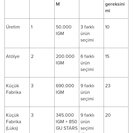
M
gereksini
mi
Üretim
1
50.000
3 farklı
10
IGM
ürün
seçimi
Atölye
2
200.000
6 farklı
15
IGM
ürün
seçimi
Küçük
3
690.000
9 farklı
23
Fabrika
IGM
ürün
seçimi
Küçük
3
345.000
9 farklı
20
Fabrika
IGM + 850
ürün
(Lüks)
GU STARS
seçimi