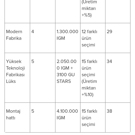
(Üretim
miktarı
+%5)
Modern
4
1.300.000
12 farklı
29
Fabrika
IGM
ürün
seçimi
Yüksek
5
2.050.00
15 farklı
34
Teknoloji
0 IGM +
ürün
Fabrikası
3100 GU
seçimi
Lüks
STARS
(Üretim
miktarı
+%10)
Montaj
5
4.100.000
15 farklı
38
hattı
IGM
ürün
seçimi