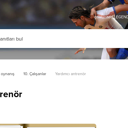
goalunited LEGEND
 oynanış
10. Çalışanlar
Yardımcı antrenör
trenör