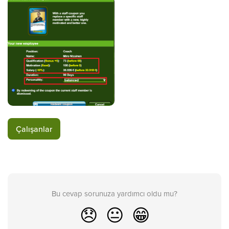
Çalışanlar
Bu cevap sorunuza yardımcı oldu mu?
😞
😐
😁