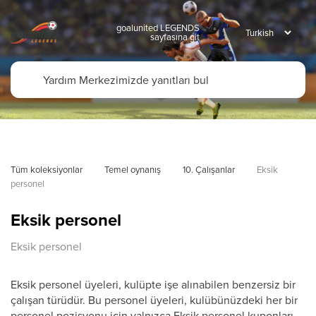
goalunited LEGENDS
sayfasına git
Tüm koleksiyonlar
Temel oynanış
10. Çalışanlar
Eksik 
personel
Eksik personel
Eksik personel
Eksik personel üyeleri, kulüpte işe alınabilen benzersiz bir
çalışan türüdür. Bu personel üyeleri, kulübünüzdeki her bir
personel pozisyonu için yalnızca Eksik personel kuponları