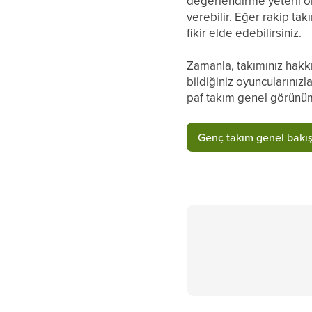
değerlendirme yeterli ol
verebilir. Eğer rakip tak
fikir elde edebilirsiniz.
Zamanla, takımınız hakkın
bildiğiniz oyuncularınız
paf takım genel görünüm
Genç takım genel bakı