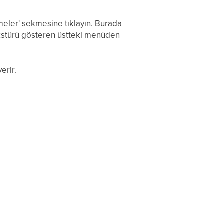
meler' sekmesine tıklayın. Burada
ikstürü gösteren üstteki menüden
erir.