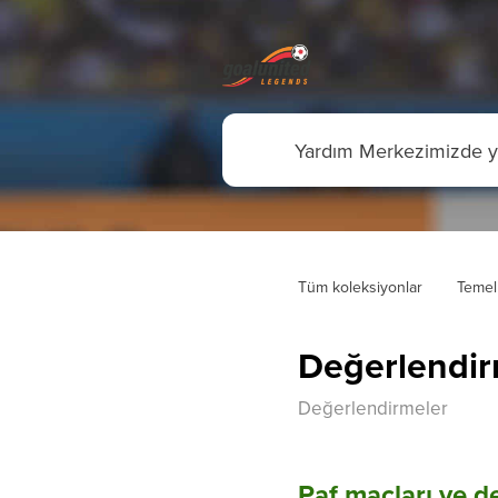
Tüm koleksiyonlar
Temel
Değerlendir
Değerlendirmeler
Paf maçları ve d