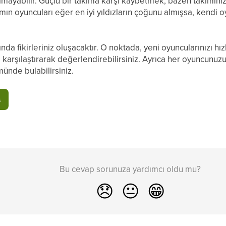
mayabilir. Güçlü bir takıma karşı kaybetmek, bazen takımınız 
ımın oyuncuları eğer en iyi yıldızların çoğunu almışsa, kendi o
da fikirleriniz oluşacaktır. O noktada, yeni oyuncularınızı hızl
la karşılaştırarak değerlendirebilirsiniz. Ayrıca her oyuncunu
ünde bulabilirsiniz.
ş
Bu cevap sorunuza yardımcı oldu mu?
😞
😐
😁