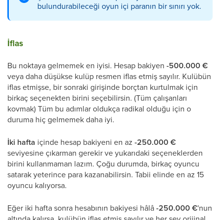
bulundurabileceği oyun içi paranın bir sınırı yok.
İflas
Bu noktaya gelmemek en iyisi. Hesap bakiyen
-500.000 €
veya daha düşükse kulüp resmen iflas etmiş sayılır. Kulübün
iflas etmişse, bir sonraki girişinde borçtan kurtulmak için
birkaç seçenekten birini seçebilirsin. (Tüm çalışanları
kovmak) Tüm bu adımlar oldukça radikal olduğu için o
duruma hiç gelmemek daha iyi.
İki hafta
içinde hesap bakiyeni en az
-250.000 €
seviyesine çıkarman gerekir ve yukarıdaki seçeneklerden
birini kullanmaman lazım. Çoğu durumda, birkaç oyuncu
satarak yeterince para kazanabilirsin. Tabii elinde en az 15
oyuncu kalıyorsa.
Eğer iki hafta sonra hesabının bakiyesi hâlâ
-250.000 €
'nun
altında kalırsa, kulübün iflas etmiş sayılır ve her şey orijinal