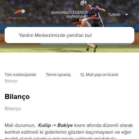
goalunited LEGENDS
sayfasına git
Tüm koleksiyonlar
Temel oynanış
12. Mali yapı ve ticaret
Bilanço
Bilanço
Bilanço
Mali durumun,
Kulüp -> Bakiye
kısmı altında düzenli olarak
kontrol edilmeli ki giderlerini gözden kaçırmayasın ve eğer
maddi olarak sıkıntıya giriyorsan vaktinde müdahale