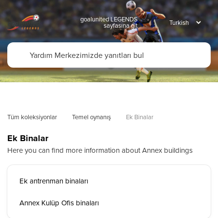
goalunited LEGENDS
sayfasına git
Tüm koleksiyonlar
Temel oynanış
Ek Binalar
Ek Binalar
Here you can find more information about Annex buildings
Ek antrenman binaları
Annex Kulüp Ofis binaları