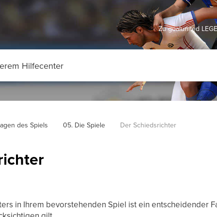
Zu goalunited LEG
agen des Spiels
05. Die Spiele
Der Schiedsrichter
richter
ters in Ihrem bevorstehenden Spiel ist ein entscheidender F
ksichtigen gilt.