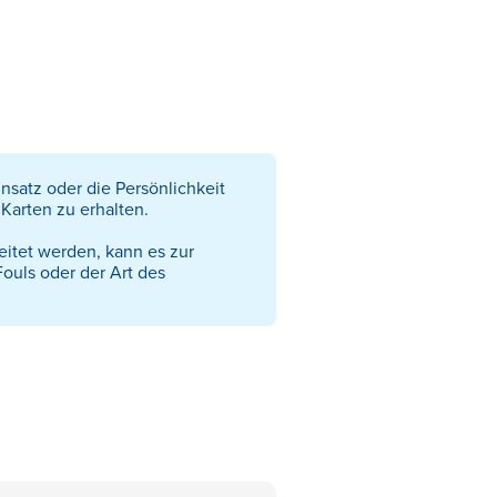
nsatz oder die Persönlichkeit
Karten zu erhalten.
eitet werden, kann es zur
uls oder der Art des