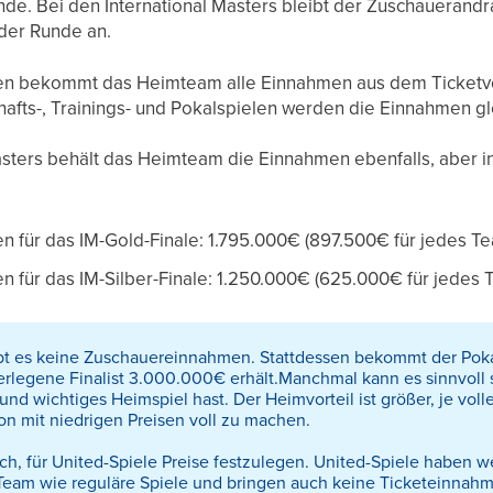
unde. Bei den International Masters bleibt der Zuschauerand
eder Runde an.
len bekommt das Heimteam alle Einnahmen aus dem Ticketv
hafts-, Trainings- und Pokalspielen werden die Einnahmen 
asters behält das Heimteam die Einnahmen ebenfalls, aber in
 für das IM-Gold-Finale: 1.795.000€ (897.500€ für jedes T
 für das IM-Silber-Finale: 1.250.000€ (625.000€ für jedes 
ibt es keine Zuschauereinnahmen. Stattdessen bekommt der Pok
rlegene Finalist 3.000.000€ erhält.
Manchmal kann es sinnvoll 
nd wichtiges Heimspiel hast. Der Heimvorteil ist größer, je volle
ion mit niedrigen Preisen voll zu machen.
lich, für United-Spiele Preise festzulegen. United-Spiele haben 
 Team wie reguläre Spiele und bringen auch keine Ticketeinnah