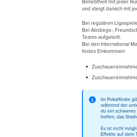
Beliebtheit mit jeder R
und steigt danach mit j
Bei regulären Ligaspie
Bei Abstiegs-, Freundsc
Teams aufgeteilt.
Bei den International M
festes Einkommen:
Zuschauereinnahmen
Zuschauereinnahmen
Im Pokalfinale g
während der unte
du ein schweres u
helfen, das Stad
Es ist nicht mög
Effekte auf dein