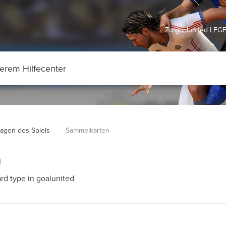
Zu goalunited LEG
agen des Spiels
Sammelkarten
n
rd type in goalunited