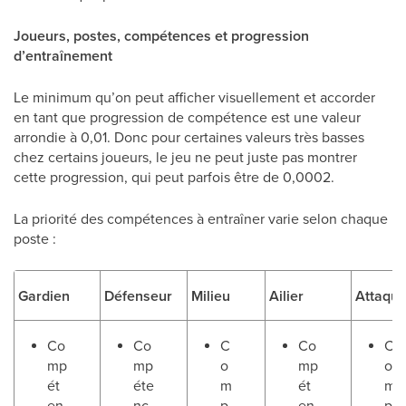
Joueurs, postes, compétences et progression
d’entraînement
Le minimum qu’on peut afficher visuellement et accorder
en tant que progression de compétence est une valeur
arrondie à 0,01. Donc pour certaines valeurs très basses
chez certains joueurs, le jeu ne peut juste pas montrer
cette progression, qui peut parfois être de 0,0002.
La priorité des compétences à entraîner varie selon chaque
poste :
Gardien
Défenseur
Milieu
Ailier
Attaqua
Co
Co
C
Co
C
mp
mp
o
mp
o
ét
éte
m
ét
m
en
nc
p
en
p