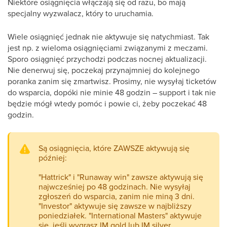
Niektóre osiągnięcia włączają się od razu, bo mają
specjalny wyzwalacz, który to uruchamia.
Wiele osiągnięć jednak nie aktywuje się natychmiast. Tak
jest np. z wieloma osiągnięciami związanymi z meczami.
Sporo osiągnięć przychodzi podczas nocnej aktualizacji.
Nie denerwuj się, poczekaj przynajmniej do kolejnego
poranka zanim się zmartwisz. Prosimy, nie wysyłaj ticketów
do wsparcia, dopóki nie minie 48 godzin – support i tak nie
będzie mógł wtedy pomóc i powie ci, żeby poczekać 48
godzin.
Są osiągnięcia, które ZAWSZE aktywują się
później:
"Hattrick" i "Runaway win" zawsze aktywują się
najwcześniej po 48 godzinach. Nie wysyłaj
zgłoszeń do wsparcia, zanim nie miną 3 dni.
"Investor" aktywuje się zawsze w najbliższy
poniedziałek. "International Masters" aktywuje
się, jeśli wygrasz IM gold lub IM silver