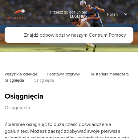
Przejdź do goalunited
LEGENDS
Wszystkie kolekcje
Podstawy rozgrywki
14. Kariera menadżera i 
osiągnięcia
Osiągnięcia
Osiągnięcia
Osiągnięcia
Zbieranie osiągnięć to duża część doświadczenia
goalunited. Możesz zacząć zdobywać swoje pierwsze
osiągnięcia od samego początku, natomiast te trudniejsze