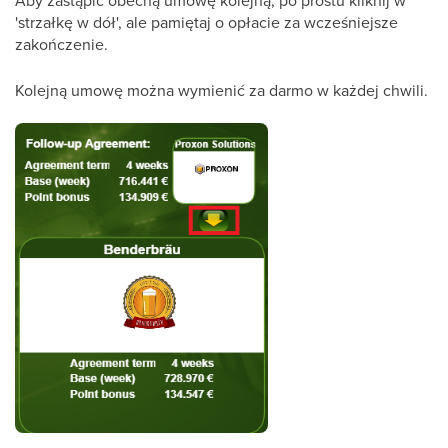
Aby zastąpić obecną umowę kolejną, po prostu kliknij w
'strzałkę w dół', ale pamiętaj o opłacie za wcześniejsze
zakończenie.
Kolejną umowę można wymienić za darmo w każdej chwili.