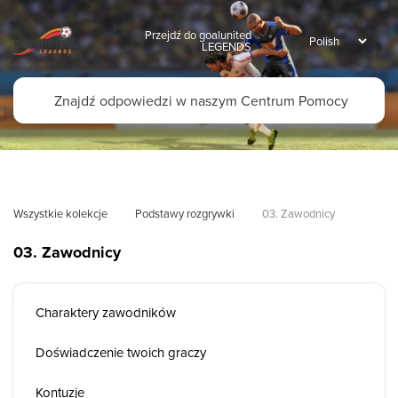
Przejdź do goalunited
LEGENDS
Wszystkie kolekcje
Podstawy rozgrywki
03. Zawodnicy
03. Zawodnicy
Charaktery zawodników
Doświadczenie twoich graczy
Kontuzje