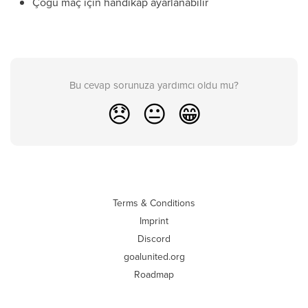
Çoğu maç için handikap ayarlanabilir
Bu cevap sorunuza yardımcı oldu mu?
😞
😐
😁
Terms & Conditions
Imprint
Discord
goalunited.org
Roadmap