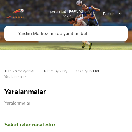
goalunited LEGENDS
sayfasına git
Tüm koleksiyonlar
Temel oynanış
03. Oyuncular
Yaralanmalar
Yaralanmalar
Yaralanmalar
Sakatlıklar nasıl olur