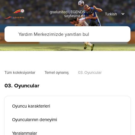
goalunited LEGENDS
sayfasına git
Tüm koleksiyonlar
Temel oynanış
03. Oyuncular
03. Oyuncular
Oyuncu karakterleri
Oyuncularının deneyimi
Yaralanmalar