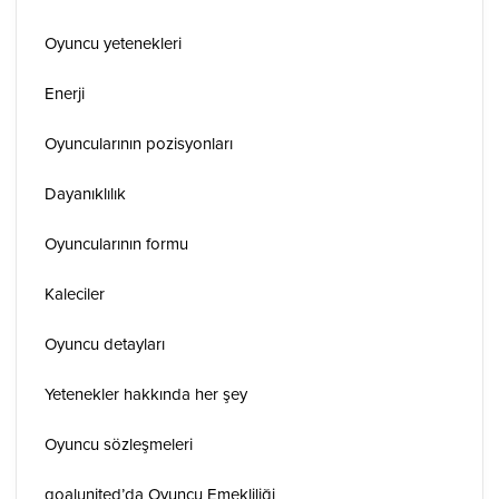
Oyuncu yetenekleri
Enerji
Oyuncularının pozisyonları
Dayanıklılık
Oyuncularının formu
Kaleciler
Oyuncu detayları
Yetenekler hakkında her şey
Oyuncu sözleşmeleri
goalunited’da Oyuncu Emekliliği