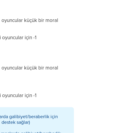
i oyuncular küçük bir moral
oyuncular için -1
i oyuncular küçük bir moral
oyuncular için -1
arda galibiyet/beraberlik için
 destek sağlar)