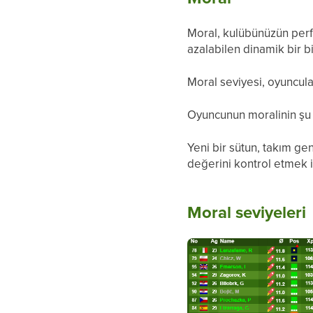
Moral, kulübünüzün perf
azalabilen dinamik bir b
Moral seviyesi, oyuncular
Oyuncunun moralinin şu a
Yeni bir sütun, takım g
değerini kontrol etmek i
Moral seviyeleri