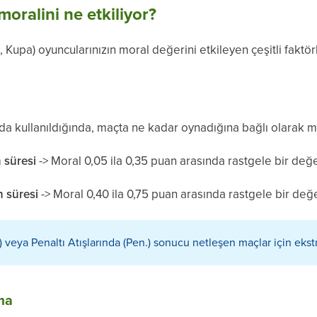
oralini ne etkiliyor?
Kupa) oyuncularınızın moral değerini etkileyen çeşitli faktörl
a kullanıldığında, maçta ne kadar oynadığına bağlı olarak mo
 süresi
-> Moral 0,05 ila 0,35 puan arasında rastgele bir değe
 süresi
-> Moral 0,40 ila 0,75 puan arasında rastgele bir değe
 veya Penaltı Atışlarında (Pen.) sonucu netleşen maçlar için eks
ma