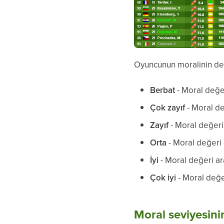
Oyuncunun moralinin değe
Berbat
- Moral değer
Çok zayıf
- Moral de
Zayıf
- Moral değeri 
Orta
- Moral değeri 
İyi
- Moral değeri ara
Çok iyi
- Moral değe
Moral seviyesini