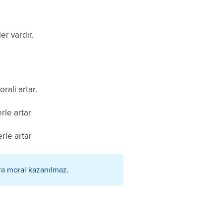
er vardır.
rali artar.
rle artar
rle artar
tra moral kazanılmaz.