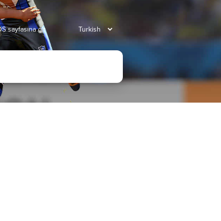
S sayfasına git