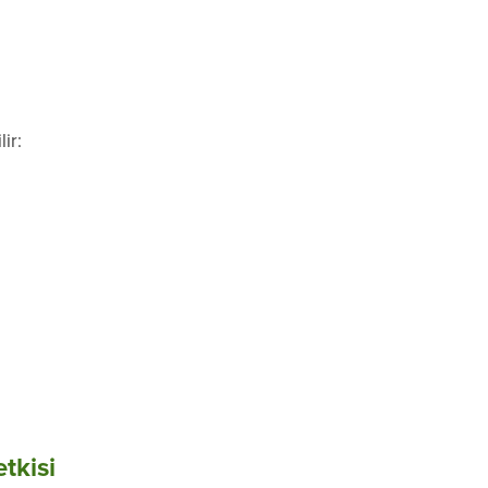
ir:
tkisi