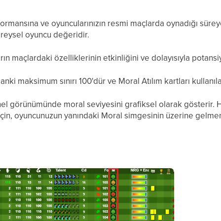
ormansına ve oyuncularınızın resmi maçlarda oynadığı süreye
ireysel oyuncu değeridir.
ın maçlardaki özelliklerinin etkinliğini ve dolayısıyla potansi
nki maksimum sınırı 100'dür ve Moral Atılım kartları kullanılar
enel görünümünde moral seviyesini grafiksel olarak gösterir.
çin, oyuncunuzun yanındaki Moral simgesinin üzerine gelmeni