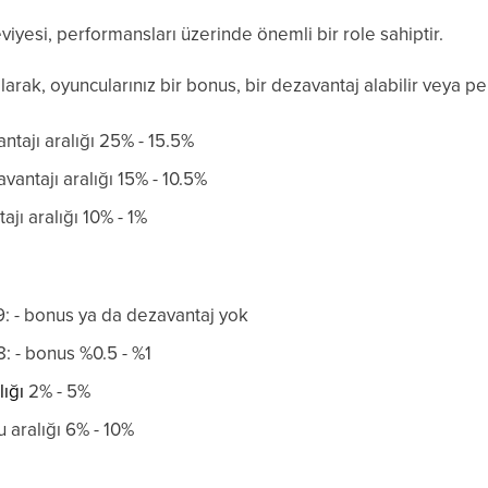
viyesi, performansları üzerinde önemli bir role sahiptir.
larak, oyuncularınız bir bonus, bir dezavantaj alabilir veya pe
ntajı aralığı 25% - 15.5%
vantajı aralığı 15% - 10.5%
ajı aralığı 10% - 1%
9: - bonus ya da dezavantaj yok
: - bonus %0.5 - %1
ığı
2% - 5%
 aralığı 6% - 10%