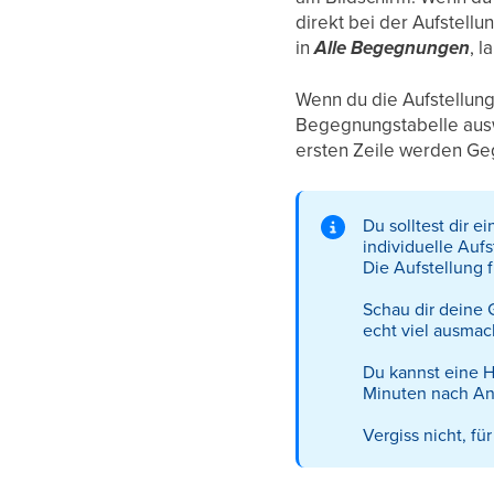
direkt bei der Aufstell
in
Alle Begegnungen
, l
Wenn du die Aufstellung
Begegnungstabelle ausw
ersten Zeile werden Ge
Du solltest dir e
individuelle Aufs
Die Aufstellung 
Schau dir deine 
echt viel ausmac
Du kannst eine H
Minuten nach Anp
Vergiss nicht, f