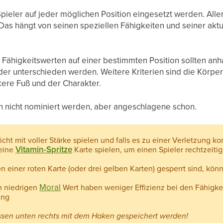
pieler auf jeder möglichen Position eingesetzt werden. Allerd
 Das hängt von seinen speziellen Fähigkeiten und seiner aktue
n Fähigkeitswerten auf einer bestimmten Position sollten an
er unterschieden werden. Weitere Kriterien sind die Körper
rkere Fuß und der Charakter.
n nicht nominiert werden, aber angeschlagene schon.
cht mit voller Stärke spielen und falls es zu einer Verletzung k
Vitamin-Spritze
 eine
Karte spielen, um einen Spieler rechtzeiti
n einer roten Karte (oder drei gelben Karten) gesperrt sind, könn
Moral
m niedrigen
Wert haben weniger Effizienz bei den Fähigke
ung
en unten rechts mit dem Haken gespeichert werden!