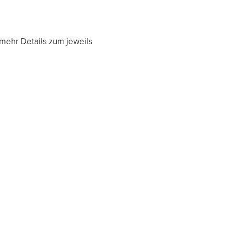
 mehr Details zum jeweils