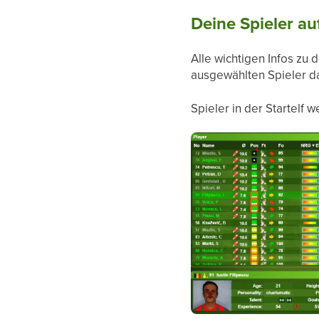
Deine Spieler au
Alle wichtigen Infos zu 
ausgewählten Spieler da
Spieler in der Startelf