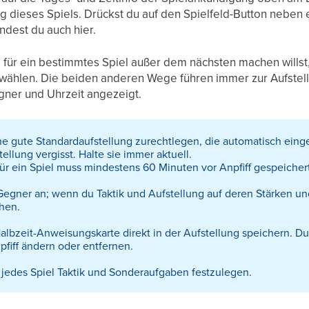
ung dieses Spiels. Drückst du auf den Spielfeld-Button nebe
andest du auch hier.
 für ein bestimmtes Spiel außer dem nächsten machen willst
ählen. Die beiden anderen Wege führen immer zur Aufstellu
gner und Uhrzeit angezeigt.
ine gute Standardaufstellung zurechtlegen, die automatisch einges
tellung vergisst. Halte sie immer aktuell.
für ein Spiel muss mindestens 60 Minuten vor Anpfiff gespeicher
Gegner an; wenn du Taktik und Aufstellung auf deren Stärken u
hen.
albzeit-Anweisungskarte direkt in der Aufstellung speichern. Du
fiff ändern oder entfernen.
ür jedes Spiel Taktik und Sonderaufgaben festzulegen.