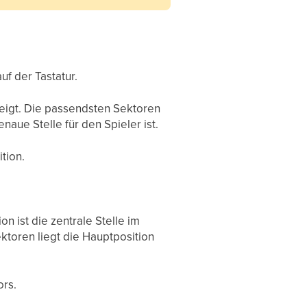
uf der Tastatur.
zeigt. Die passendsten Sektoren
aue Stelle für den Spieler ist.
tion.
 ist die zentrale Stelle im
ektoren liegt die Hauptposition
ors.