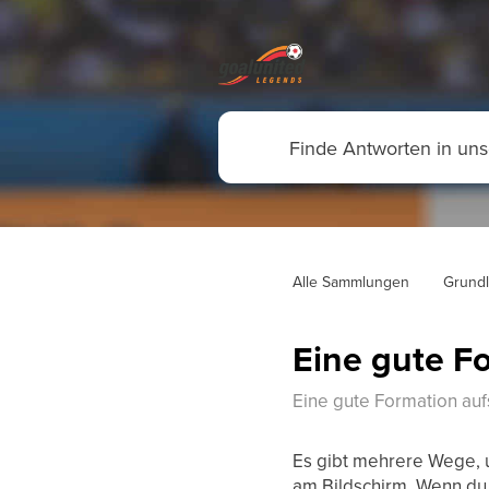
Alle Sammlungen
Grundl
Eine gute Fo
Eine gute Formation auf
Es gibt mehrere Wege, u
am Bildschirm. Wenn du 