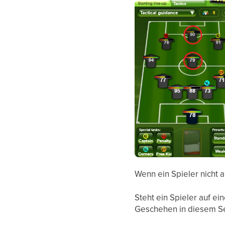
Wenn ein Spieler nicht 
Steht ein Spieler auf 
Geschehen in diesem Sek