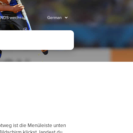
ENDS wechseln
tweg ist die Menüleiste unten
ldschirm klickst, landest du