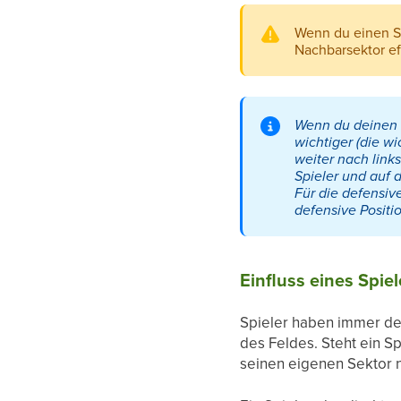
Wenn du einen Sp
Nachbarsektor ef
Wenn du deinen z
wichtiger (die wi
weiter nach link
Spieler und auf 
Für die defensiv
defensive Positio
Einfluss eines Spiel
Spieler haben immer den
des Feldes. Steht ein S
seinen eigenen Sektor n