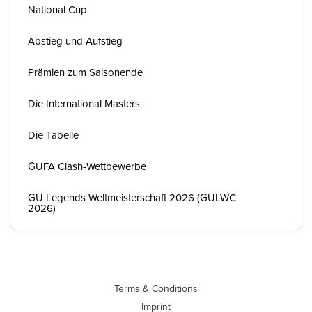
National Cup
Abstieg und Aufstieg
Prämien zum Saisonende
Die International Masters
Die Tabelle
GUFA Clash-Wettbewerbe
GU Legends Weltmeisterschaft 2026 (GULWC
2026)
Terms & Conditions
Imprint