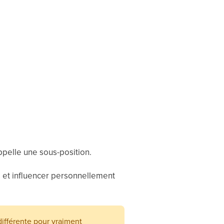
appelle une sous-position.
s et influencer personnellement
différente pour vraiment