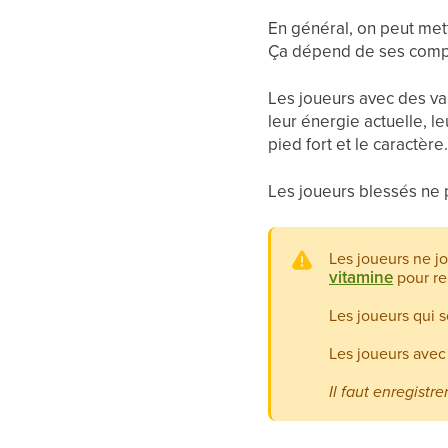
En général, on peut mett
Ça dépend de ses compét
Les joueurs avec des va
leur énergie actuelle, le
pied fort et le caractère
Les joueurs blessés ne 
Les joueurs ne j
vitamine
pour re
Les joueurs qui s
Les joueurs avec
Il faut enregistr