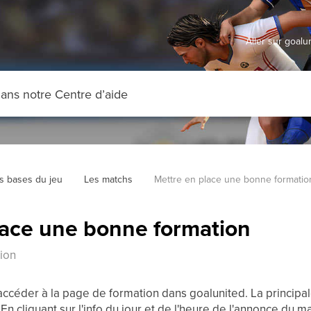
Aller sur goal
s bases du jeu
Les matchs
Mettre en place une bonne formatio
lace une bonne formation
ion
'accéder à la page de formation dans goalunited. La principale,
n cliquant sur l'info du jour et de l'heure de l'annonce du ma