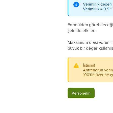
Verimlilik değeri
Verimlilik = 0.9 
Formülden görebileceğin
şekilde etkiler.
Maksimum olası verimlili
büyük bir değer kullanı
İstisna!
Antrenörün veriml
100'ün üzerine çık
Personelin