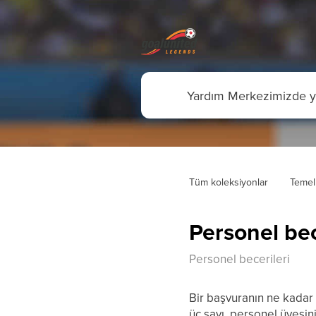
Tüm koleksiyonlar
Temel
Personel bec
Personel becerileri
Bir başvuranın ne kadar 
üç sayı, personel üyesinin