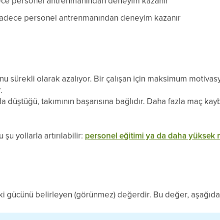
ce personel antrenmanından deneyim kazanır
adece personel antrenmanından deneyim kazanır
nu sürekli olarak azalıyor. Bir çalışan için maksimum motiv
.
a düştüğü, takımının başarısına bağlıdır. Daha fazla maç kay
şu yollarla artırılabilir:
personel eğitimi ya da daha yüksek 
anki gücünü belirleyen (görünmez) değerdir. Bu değer, aşağıda 