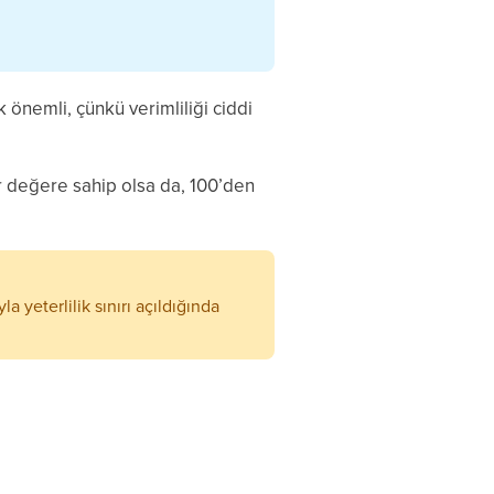
nemli, çünkü verimliliği ciddi
r değere sahip olsa da, 100’den
yla yeterlilik sınırı açıldığında