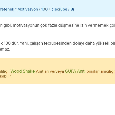
* Yetenek * Motivasyon / 100 + (Tecrübe / 8)
 gibi, motivasyonun çok fazla düşmesine izin vermemek çok ö
k 100’dür. Yani, çalışan tecrübesinden dolayı daha yüksek bi
lamaz.
Wood Snake
GUFA Anıtı
iliği,
Anıtları ve/veya
binaları aracılığı
abilir.