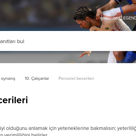
goalunited LEGEND
 oynanış
10. Çalışanlar
Personel becerileri
erileri
iyi olduğunu anlamak için yeteneklerine bakmalısın; yeterlili
 verimliliğini belirler.