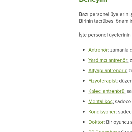
Bazı personel üyelerin i
Birinin tecrübesi önemli
İşte personel üyelerinin 
Antrenör
:
zamanla dü
Yardımcı antrenör
:
z
Altyapı antrenörü
:
za
Fizyoterapist
:
düzenl
Kaleci antrenörü
:
sa
Mental koç
:
sadece 
Kondisyoner
:
sadece
Doktor
:
Bir oyuncu s