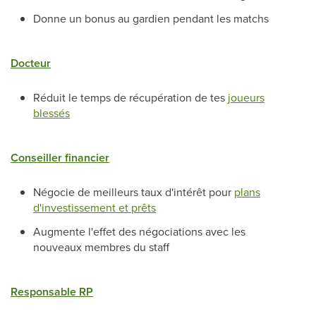
Donne un bonus au gardien pendant les matchs
Docteur
Réduit le temps de récupération de tes
joueurs
blessés
Conseiller financier
Négocie de meilleurs taux d'intérêt pour
plans
d'investissement et prêts
Augmente l'effet des négociations avec les
nouveaux membres du staff
Responsable RP