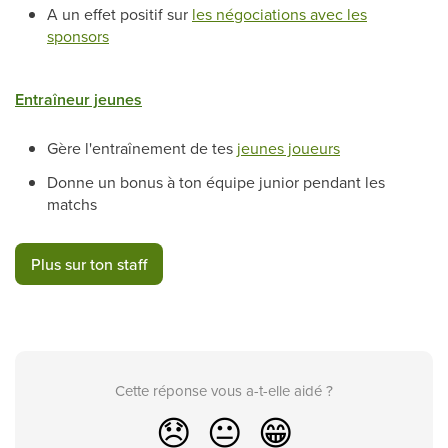
A un effet positif sur
les négociations avec les
sponsors
Entraîneur jeunes
Gère l'entraînement de tes
jeunes joueurs
Donne un bonus à ton équipe junior pendant les
matchs
Plus sur ton staff
Cette réponse vous a-t-elle aidé ?
😞
😐
😁