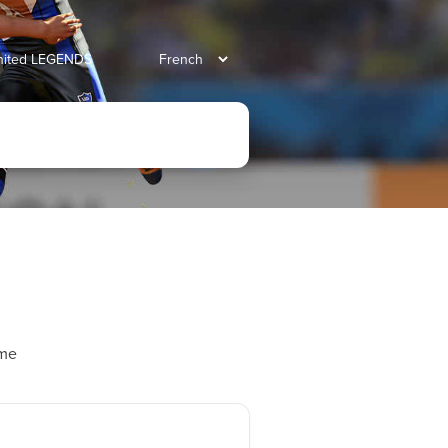
united LEGENDS
ame