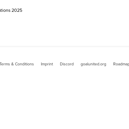
ations 2025
Terms & Conditions
Imprint
Discord
goalunited.org
Roadma