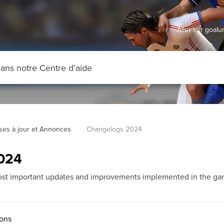
Aller sur goal
ses à jour et Annonces
Changelogs 2024
024
most important updates and improvements implemented in the g
ions